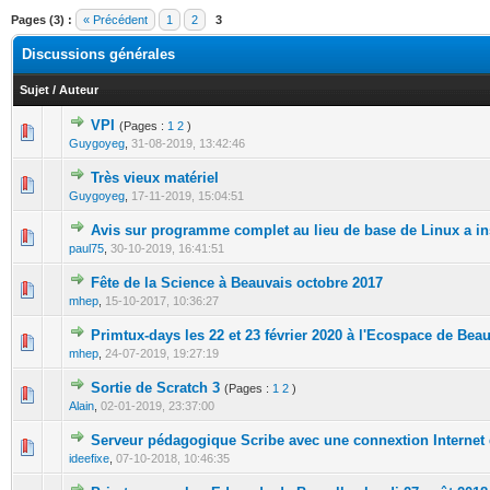
Pages (3) :
« Précédent
1
2
3
Discussions générales
Sujet
/
Auteur
VPI
(Pages :
1
2
)
0 Votes - 0 sur 5 en moyenne
1
2
3
4
5
Guygoyeg
,
31-08-2019, 13:42:46
Très vieux matériel
0 Votes - 0 sur 5 en moyenne
1
2
3
4
5
Guygoyeg
,
17-11-2019, 15:04:51
Avis sur programme complet au lieu de base de Linux a ins
0 Votes - 0 sur 5 en moyenne
1
2
3
4
5
paul75
,
30-10-2019, 16:41:51
Fête de la Science à Beauvais octobre 2017
0 Votes - 0 sur 5 en moyenne
1
2
3
4
5
mhep
,
15-10-2017, 10:36:27
Primtux-days les 22 et 23 février 2020 à l'Ecospace de Bea
0 Votes - 0 sur 5 en moyenne
1
2
3
4
5
mhep
,
24-07-2019, 19:27:19
Sortie de Scratch 3
(Pages :
1
2
)
0 Votes - 0 sur 5 en moyenne
1
2
3
4
5
Alain
,
02-01-2019, 23:37:00
Serveur pédagogique Scribe avec une connextion Internet
0 Votes - 0 sur 5 en moyenne
1
2
3
4
5
ideefixe
,
07-10-2018, 10:46:35