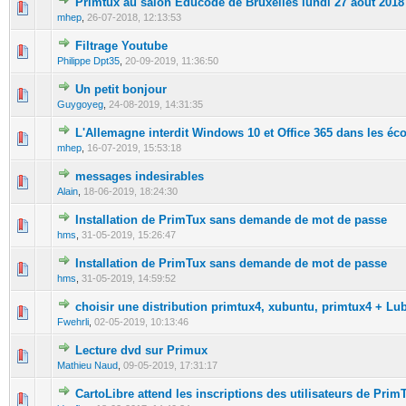
Primtux au salon Educode de Bruxelles lundi 27 août 2018
0 Votes - 0 sur 5 en moyenne
1
2
3
4
5
mhep
,
26-07-2018, 12:13:53
Filtrage Youtube
0 Votes - 0 sur 5 en moyenne
1
2
3
4
5
Philippe Dpt35
,
20-09-2019, 11:36:50
Un petit bonjour
0 Votes - 0 sur 5 en moyenne
1
2
3
4
5
Guygoyeg
,
24-08-2019, 14:31:35
L'Allemagne interdit Windows 10 et Office 365 dans les éc
0 Votes - 0 sur 5 en moyenne
1
2
3
4
5
mhep
,
16-07-2019, 15:53:18
messages indesirables
0 Votes - 0 sur 5 en moyenne
1
2
3
4
5
Alain
,
18-06-2019, 18:24:30
Installation de PrimTux sans demande de mot de passe
0 Votes - 0 sur 5 en moyenne
1
2
3
4
5
hms
,
31-05-2019, 15:26:47
Installation de PrimTux sans demande de mot de passe
0 Votes - 0 sur 5 en moyenne
1
2
3
4
5
hms
,
31-05-2019, 14:59:52
choisir une distribution primtux4, xubuntu, primtux4 + Lu
0 Votes - 0 sur 5 en moyenne
1
2
3
4
5
Fwehrli
,
02-05-2019, 10:13:46
Lecture dvd sur Primux
0 Votes - 0 sur 5 en moyenne
1
2
3
4
5
Mathieu Naud
,
09-05-2019, 17:31:17
CartoLibre attend les inscriptions des utilisateurs de Prim
0 Votes - 0 sur 5 en moyenne
1
2
3
4
5