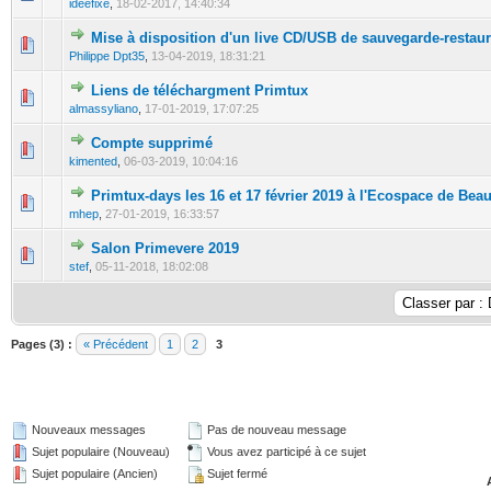
ideefixe
,
18-02-2017, 14:40:34
Mise à disposition d'un live CD/USB de sauvegarde-restaur
0 Votes - 0 sur 5 en moyenne
1
2
3
4
5
Philippe Dpt35
,
13-04-2019, 18:31:21
Liens de téléchargment Primtux
0 Votes - 0 sur 5 en moyenne
1
2
3
4
5
almassyliano
,
17-01-2019, 17:07:25
Compte supprimé
0 Votes - 0 sur 5 en moyenne
1
2
3
4
5
kimented
,
06-03-2019, 10:04:16
Primtux-days les 16 et 17 février 2019 à l'Ecospace de Bea
0 Votes - 0 sur 5 en moyenne
1
2
3
4
5
mhep
,
27-01-2019, 16:33:57
Salon Primevere 2019
0 Votes - 0 sur 5 en moyenne
1
2
3
4
5
stef
,
05-11-2018, 18:02:08
Pages (3) :
« Précédent
1
2
3
Nouveaux messages
Pas de nouveau message
Sujet populaire (Nouveau)
Vous avez participé à ce sujet
Sujet populaire (Ancien)
Sujet fermé