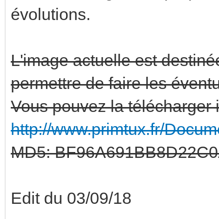
évolutions.
L'image actuelle est destinée
permettre de faire les évent
Vous pouvez la télécharger i
http://www.primtux.fr/Docume
MD5: BF96A691BB8D22C
Edit du 03/09/18