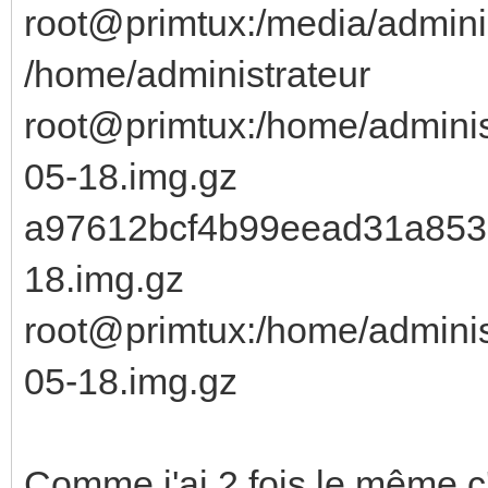
root@primtux:/media/admini
/home/administrateur
root@primtux:/home/adminis
05-18.img.gz
a97612bcf4b99eead31a853c3
18.img.gz
root@primtux:/home/adminis
05-18.img.gz
Comme j'ai 2 fois le même c