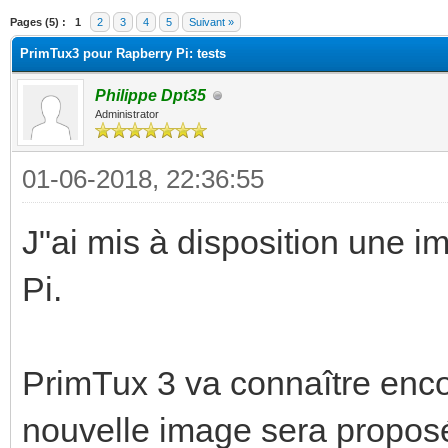
(s))
Pages (5) :
1
2
3
4
5
Suivant »
PrimTux3 pour Rapberry Pi: tests
Philippe Dpt35
Administrator
01-06-2018, 22:36:55
J"ai mis à disposition une 
Pi.
PrimTux 3 va connaître enco
nouvelle image sera propos