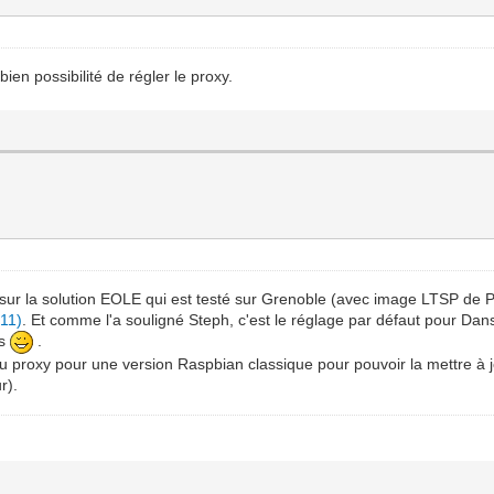
ien possibilité de régler le proxy.
r la solution EOLE qui est testé sur Grenoble (avec image LTSP de Pri
211)
. Et comme l'a souligné Steph, c'est le réglage par défaut pour Dans
es
.
du proxy pour une version Raspbian classique pour pouvoir la mettre à j
r).