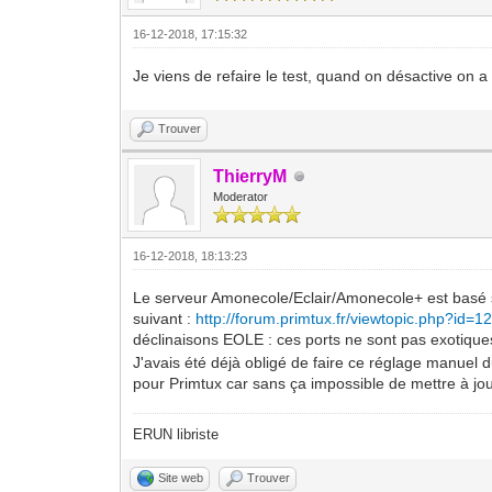
16-12-2018, 17:15:32
Je viens de refaire le test, quand on désactive on a b
Trouver
ThierryM
Moderator
16-12-2018, 18:13:23
Le serveur Amonecole/Eclair/Amonecole+ est basé su
suivant :
http://forum.primtux.fr/viewtopic.php?id=1
déclinaisons EOLE : ces ports ne sont pas exotiqu
J'avais été déjà obligé de faire ce réglage manuel 
pour Primtux car sans ça impossible de mettre à jou
ERUN libriste
Site web
Trouver