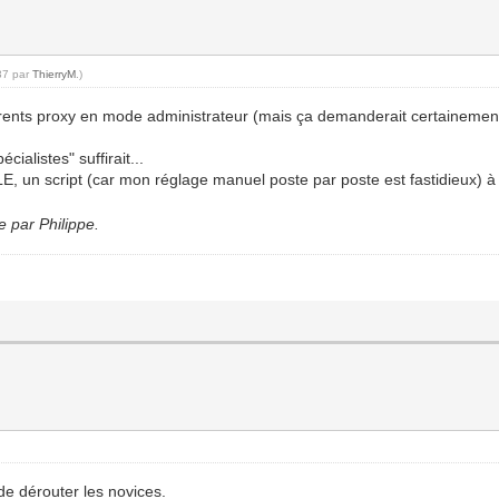
:37 par
ThierryM
.)
ifférents proxy en mode administrateur (mais ça demanderait certainem
ialistes" suffirait...
LE, un script (car mon réglage manuel poste par poste est fastidieux) à
e par Philippe.
de dérouter les novices.