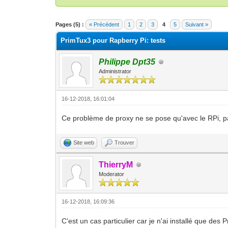
Moyenne : 0 (0 vote(s))
1
2
3
4
5
Pages (5) :
« Précédent
1
2
3
4
5
Suivant »
PrimTux3 pour Rapberry Pi: tests
Philippe Dpt35
Administrator
16-12-2018, 16:01:04
Ce problème de proxy ne se pose qu'avec le RPi, 
Site web
Trouver
ThierryM
Moderator
16-12-2018, 16:09:36
C'est un cas particulier car je n'ai installé que des