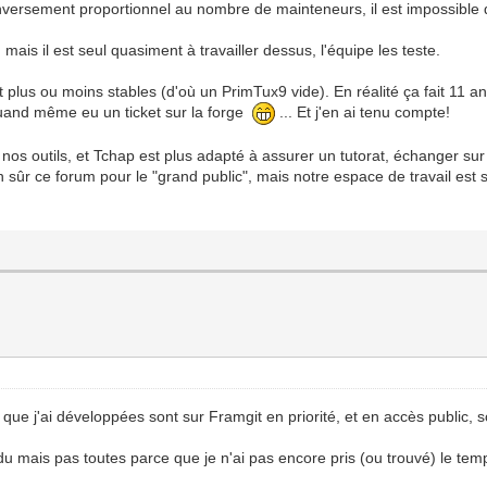
versement proportionnel au nombre de mainteneurs, il est impossible d
ais il est seul quasiment à travailler dessus, l'équipe les teste.
t plus ou moins stables (d'où un PrimTux9 vide). En réalité ça fait 11 a
quand même eu un ticket sur la forge
... Et j'en ai tenu compte!
 nos outils, et Tchap est plus adapté à assurer un tutorat, échanger sur d
en sûr ce forum pour le "grand public", mais notre espace de travail est 
 que j'ai développées sont sur Framgit en priorité, et en accès public,
u mais pas toutes parce que je n'ai pas encore pris (ou trouvé) le temp