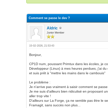
Moyenne : 0 (0 vote(s))
1
2
3
4
5
Comment se passe le dev ?
Aldric
Junior Member
15-02-2026, 21:53:43
Bonjour,
CP1D num, poussant Primtux dans les écoles, je co
Développeur (Linux) à mes heures perdues, j'ai du 
et suis prêt à "mettre les mains dans le cambouis"
Le problème :
Je n'arrive pas vraiment à saisir comment se passe 
Je me suis d'ailleurs bien ridiculisé en proposant 
aller trop vite !
D'ailleurs sur La Forge, ça ne semble pas être le s
Framagit, sans succès non plus...