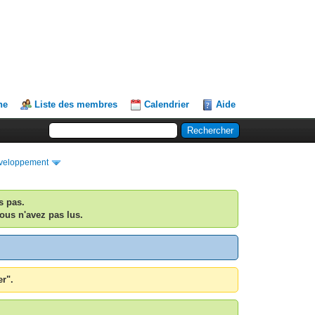
he
Liste des membres
Calendrier
Aide
Développement
s pas.
ous n'avez pas lus.
er".