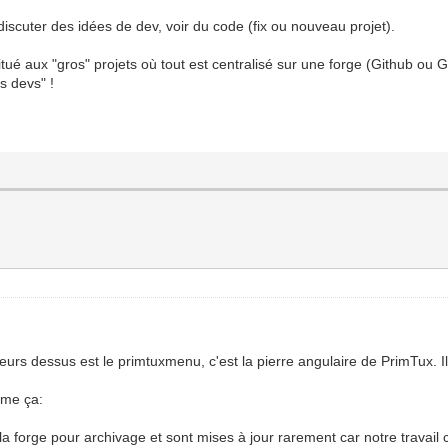
scuter des idées de dev, voir du code (fix ou nouveau projet).
abitué aux "gros" projets où tout est centralisé sur une forge (Github o
s devs" !
sieurs dessus est le primtuxmenu, c'est la pierre angulaire de PrimTux. I
mme ça:
la forge pour archivage et sont mises à jour rarement car notre travai