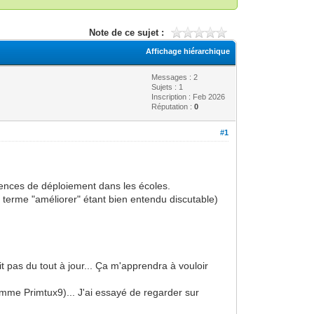
Note de ce sujet :
Affichage hiérarchique
Messages : 2
Sujets : 1
Inscription : Feb 2026
Réputation :
0
#1
ences de déploiement dans les écoles.
 terme "améliorer" étant bien entendu discutable)
it pas du tout à jour... Ça m'apprendra à vouloir
omme Primtux9)... J'ai essayé de regarder sur