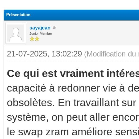
(s))
Présentation
sayajean
Junior Member
21-07-2025, 13:02:29
(Modification d
Ce qui est vraiment intér
capacité à redonner vie à 
obsolètes. En travaillant su
système, on peut aller encor
le swap zram améliore sens