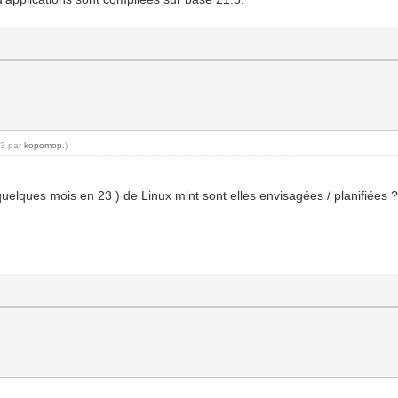
53 par
kopomop
.)
uelques mois en 23 ) de Linux mint sont elles envisagées / planifiées 