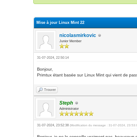
Moyenne : 0 (0 vote(s))
1
2
3
4
5
Mise à jour Linux Mint 22
nicolasmirkovic
Junior Member
31-07-2024, 22:50:14
Bonjour,
Primtux étant basée sur Linux Mint qui vient de pass
Trouver
Steph
Administrator
31-07-2024, 23:52:38
(Modification du message : 31-07-2024, 23:53
Bonjour, je ne le conseille vraiment pas, beaucoup 