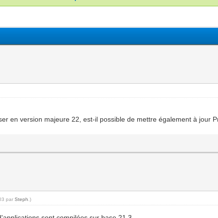
er en version majeure 22, est-il possible de mettre également à jour Pri
:03 par
Steph
.)
d'applications sont compilées sur base 21.3.