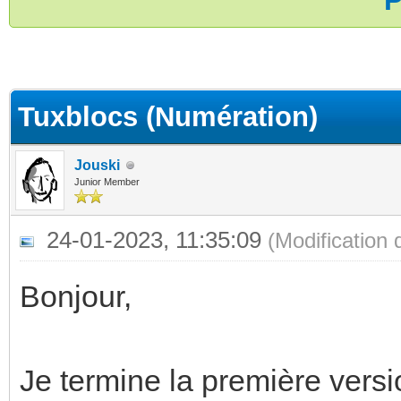
P
(s))
Tuxblocs (Numération)
Jouski
Junior Member
24-01-2023, 11:35:09
(Modification
Bonjour,
Je termine la première versi