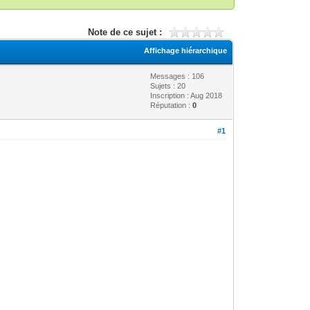
Note de ce sujet :
Affichage hiérarchique
Messages : 106
Sujets : 20
Inscription : Aug 2018
Réputation :
0
#1