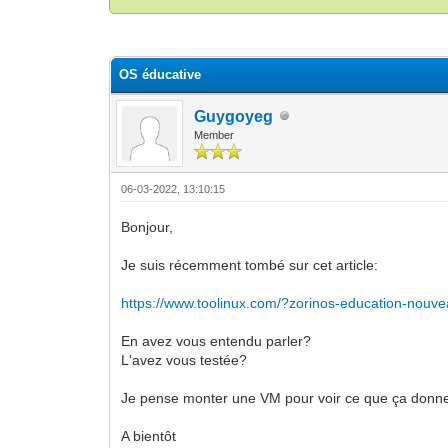
Moyenne : 0 (0 vote(s))
1
2
3
4
5
OS éducative
Guygoyeg
Member
06-03-2022, 13:10:15
Bonjour,
Je suis récemment tombé sur cet article:
https://www.toolinux.com/?zorinos-education-nouv
En avez vous entendu parler?
L'avez vous testée?
Je pense monter une VM pour voir ce que ça donn
A bientôt