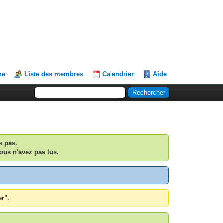
he
Liste des membres
Calendrier
Aide
s pas.
ous n'avez pas lus.
er".