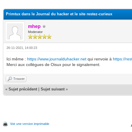
(s))
Primtux dans le Journal du hacker et le site restez-curieux
mhep
Moderator
26-11-2021, 14:00:23
Ici même :
https://www.journalduhacker.net
qui renvoie à
https://re
Merci aux collègues de Oisux pour le signalement.
Trouver
«
Sujet précédent
|
Sujet suivant
»
Voir une version imprimable