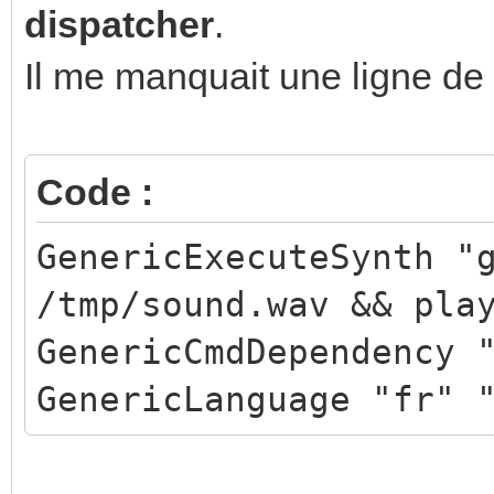
dispatcher
.
Il me manquait une ligne de 
Code :
GenericExecuteSynth "
/tmp/sound.wav && pla
GenericCmdDependency 
GenericLanguage "fr" 