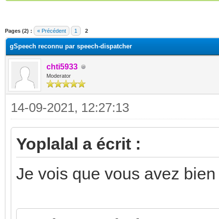
(s))
Pages (2) :
« Précédent
1
2
gSpeech reconnu par speech-dispatcher
chti5933
Moderator
14-09-2021, 12:27:13
Yoplalal a écrit :
Je vois que vous avez bie