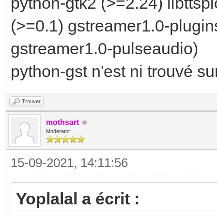
python-gtk2 (>=2.24) libttspi
(>=0.1) gstreamer1.0-plugi
gstreamer1.0-pulseaudio)
python-gst n'est ni trouvé sur
Trouver
mothsart
Moderator
15-09-2021, 14:11:56
Yoplalal a écrit :