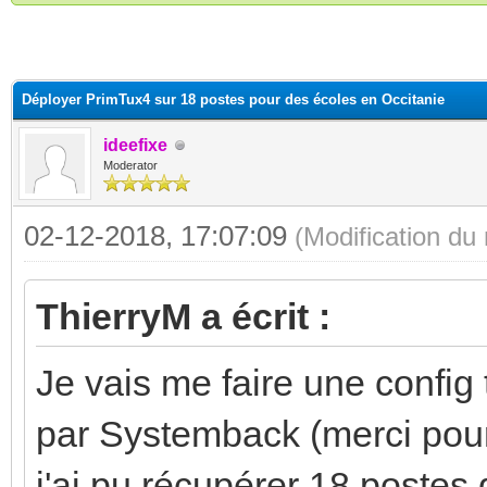
(s))
Déployer PrimTux4 sur 18 postes pour des écoles en Occitanie
ideefixe
Moderator
02-12-2018, 17:07:09
(Modification d
ThierryM a écrit :
Je vais me faire une config
par Systemback (merci pour
j'ai pu récupérer 18 postes