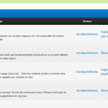
ge
Auteur
Sort
nicolasmirkovic
 passer en version majeure 22, est-il possible de mettre
jour
ler.
nicolasmirkovic
Dema
it sudo apt install autologin-primtux8 on a un petit utilitaire
pé cette répon...
Logic
nicolasmirkovic
age d'accueil... Voici les enfants incités à acheter des
(outil
e adapté aux enfants et réel...
nicolasmirkovic
Dema
st normal, l'écran de connexion sous Primtux n'est plus le
 supprimions le raccour...