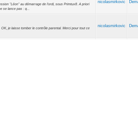
nicolasmirkovic
Dema
ssion "Léon" au démarrage de l'ordi, sous Primtux8. A priori
ne se lance pas : q...
nicolasmirkovic
Dema
. OK, je laisse tomber le contrôle parental. Merci pour tout ce
nicolasmirkovic
Dema
nicolasmirkovic
Dema
é, donc je l'ai copié à un autre emplacement et compressé
nicolasmirkovic
Dema
nicolasmirkovic
Dema
.txt Hint: You are currently not seeing messages from other
urnal' can see all me...
nicolasmirkovic
Dema
mance web server and a reverse proxy server Loaded: loaded