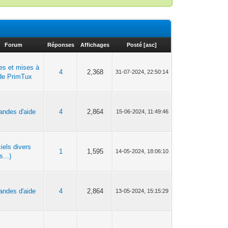
Forum
Réponses
Affichages
Posté
[
asc
]
ies et mises à
4
2,368
31-07-2024, 22:50:14
 de PrimTux
ndes d'aide
4
2,864
15-06-2024, 11:49:46
iels divers
1
1,595
14-05-2024, 18:06:10
s...)
ndes d'aide
4
2,864
13-05-2024, 15:15:29