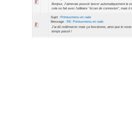
Bonjour, J'aimerais pouvoir lancer automatiquement la se
cela se fait avec l'utilitaire "écran de connexion", mais il 
Sujet :
Primtuxmenu en rade
Message :
RE: Primtuxmenu en rade
J'ai dû redémarrer mais ça fonctionne, ainsi que le reste
temps passé !
Sujet :
Primtuxmenu en rade
Message :
RE: Primtuxmenu en rade
Hop !
Sujet :
Primtuxmenu en rade
Message :
RE: Primtuxmenu en rade
Le forum me dit que ce type de fichier n'est pas accept
Sujet :
Primtuxmenu en rade
Message :
RE: Primtuxmenu en rade
oups, pardon voilà
Sujet :
Primtuxmenu en rade
Message :
RE: Primtuxmenu en rade
poe@primtux:~$ journalctl -u nginx -S yesterday > nginx
users and the system. Users in groups 'adm', 'systemd-jo
Sujet :
Primtuxmenu en rade
Message :
RE: Primtuxmenu en rade
systemctl status nginx × nginx.service - A high perfor