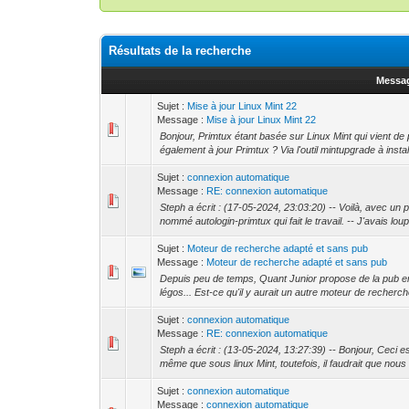
Résultats de la recherche
Messa
Sujet :
Mise à jour Linux Mint 22
Message :
Mise à jour Linux Mint 22
Bonjour, Primtux étant basée sur Linux Mint qui vient de
également à jour Primtux ? Via l'outil mintupgrade à instal
Sujet :
connexion automatique
Message :
RE: connexion automatique
Steph a écrit : (17-05-2024, 23:03:20) -- Voilà, avec un pet
nommé autologin-primtux qui fait le travail. -- J'avais lou
Sujet :
Moteur de recherche adapté et sans pub
Message :
Moteur de recherche adapté et sans pub
Depuis peu de temps, Quant Junior propose de la pub en p
légos... Est-ce qu'il y aurait un autre moteur de recherch
Sujet :
connexion automatique
Message :
RE: connexion automatique
Steph a écrit : (13-05-2024, 13:27:39) -- Bonjour, Ceci e
même que sous linux Mint, toutefois, il faudrait que nous
Sujet :
connexion automatique
Message :
connexion automatique