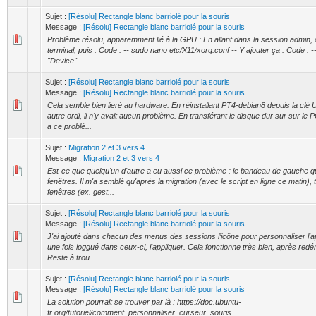
Sujet :
[Résolu] Rectangle blanc barriolé pour la souris
Message :
[Résolu] Rectangle blanc barriolé pour la souris
Problème résolu, apparemment lié à la GPU : En allant dans la session admin, 
terminal, puis : Code : -- sudo nano etc/X11/xorg.conf -- Y ajouter ça : Code : -
"Device" ...
Sujet :
[Résolu] Rectangle blanc barriolé pour la souris
Message :
[Résolu] Rectangle blanc barriolé pour la souris
Cela semble bien lieré au hardware. En réinstallant PT4-debian8 depuis la clé
autre ordi, il n'y avait aucun problème. En transférant le disque dur sur sur le PC 
a ce problè...
Sujet :
Migration 2 et 3 vers 4
Message :
Migration 2 et 3 vers 4
Est-ce que quelqu'un d'autre a eu aussi ce problème : le bandeau de gauche q
fenêtres. Il m'a semblé qu'après la migration (avec le script en ligne ce matin), 
fenêtres (ex. gest...
Sujet :
[Résolu] Rectangle blanc barriolé pour la souris
Message :
[Résolu] Rectangle blanc barriolé pour la souris
J'ai ajouté dans chacun des menus des sessions l’icône pour personnaliser l'
une fois loggué dans ceux-ci, l'appliquer. Cela fonctionne très bien, après red
Reste à trou...
Sujet :
[Résolu] Rectangle blanc barriolé pour la souris
Message :
[Résolu] Rectangle blanc barriolé pour la souris
La solution pourrait se trouver par là : https://doc.ubuntu-
fr.org/tutoriel/comment_personnaliser_curseur_souris