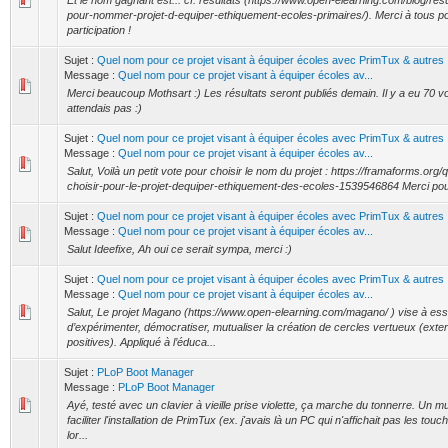
Et le nom gagnant est... cf. résultats (https://www.open-elearning.com/blog/resu
pour-nommer-projet-d-equiper-ethiquement-ecoles-primaires/). Merci à tous po
participation !
Sujet :
Quel nom pour ce projet visant à équiper écoles avec PrimTux & autres
Message :
Quel nom pour ce projet visant à équiper écoles av...
Merci beaucoup Mothsart :) Les résultats seront publiés demain. Il y a eu 70 vo
attendais pas :)
Sujet :
Quel nom pour ce projet visant à équiper écoles avec PrimTux & autres
Message :
Quel nom pour ce projet visant à équiper écoles av...
Salut, Voilà un petit vote pour choisir le nom du projet : https://framaforms.org
choisir-pour-le-projet-dequiper-ethiquement-des-ecoles-1539546864 Merci pour
Sujet :
Quel nom pour ce projet visant à équiper écoles avec PrimTux & autres
Message :
Quel nom pour ce projet visant à équiper écoles av...
Salut Ideefixe, Ah oui ce serait sympa, merci :)
Sujet :
Quel nom pour ce projet visant à équiper écoles avec PrimTux & autres
Message :
Quel nom pour ce projet visant à équiper écoles av...
Salut, Le projet Magano (https://www.open-elearning.com/magano/ ) vise à es
d’expérimenter, démocratiser, mutualiser la création de cercles vertueux (exter
positives). Appliqué à l’éduca...
Sujet :
PLoP Boot Manager
Message :
PLoP Boot Manager
Ayé, testé avec un clavier à vieille prise violette, ça marche du tonnerre. Un 
faciliter l'installation de PrimTux (ex. j'avais là un PC qui n'affichait pas les tou
lor...