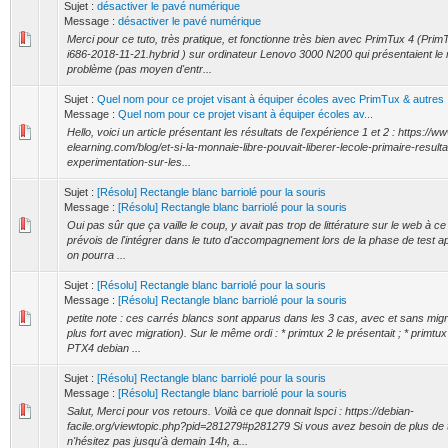
Sujet :
désactiver le pavé numérique
Message :
désactiver le pavé numérique
Merci pour ce tuto, très pratique, et fonctionne très bien avec PrimTux 4 (Pri
i686-2018-11-21.hybrid ) sur ordinateur Lenovo 3000 N200 qui présentaient l
problème (pas moyen d'entr...
Sujet :
Quel nom pour ce projet visant à équiper écoles avec PrimTux & autres
Message :
Quel nom pour ce projet visant à équiper écoles av...
Hello, voici un article présentant les résultats de l'expérience 1 et 2 : https://
elearning.com/blog/et-si-la-monnaie-libre-pouvait-liberer-lecole-primaire-resulta
experimentation-sur-les...
Sujet :
[Résolu] Rectangle blanc barriolé pour la souris
Message :
[Résolu] Rectangle blanc barriolé pour la souris
Oui pas sûr que ça vaille le coup, y avait pas trop de littérature sur le web à ce
prévois de l'intégrer dans le tuto d'accompagnement lors de la phase de test apr
on pourra ...
Sujet :
[Résolu] Rectangle blanc barriolé pour la souris
Message :
[Résolu] Rectangle blanc barriolé pour la souris
petite note : ces carrés blancs sont apparus dans les 3 cas, avec et sans migr
plus fort avec migration). Sur le même ordi : * primtux 2 le présentait ; * primtu
PTX4 debian ...
Sujet :
[Résolu] Rectangle blanc barriolé pour la souris
Message :
[Résolu] Rectangle blanc barriolé pour la souris
Salut, Merci pour vos retours. Voilà ce que donnait lspci : https://debian-
facile.org/viewtopic.php?pid=281279#p281279 Si vous avez besoin de plus de t
n'hésitez pas jusqu'à demain 14h, a...