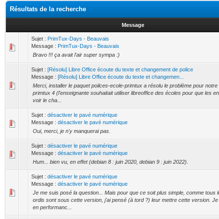
Résultats de la recherche
Message
Sujet :
PrimTux-Days - Beauvais
Message :
PrimTux-Days - Beauvais
Bravo !!! ça avait l'air super sympa :)
Sujet :
[Résolu] Libre Office écoute du texte et changement de police
Message :
[Résolu] Libre Office écoute du texte et changemen...
Merci, installer le paquet poilces-ecole-primtux a résolu le problème pour notre
primtux 4 (l'enseignante souhaitait utiliser libreoffice des écoles pour que les e
voir le cha...
Sujet :
désactiver le pavé numérique
Message :
désactiver le pavé numérique
Oui, merci, je n'y manquerai pas.
Sujet :
désactiver le pavé numérique
Message :
désactiver le pavé numérique
Hum... bien vu, en effet (debian 8 : juin 2020, debian 9 : juin 2022).
Sujet :
désactiver le pavé numérique
Message :
désactiver le pavé numérique
Je me suis posé la question... Mais pour que ce soit plus simple, comme tous 
ordis sont sous cette version, j'ai pensé (à tord ?) leur mettre cette version. 
en performanc...