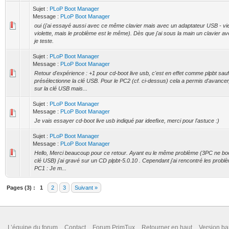
Sujet :
PLoP Boot Manager
Message :
PLoP Boot Manager
oui (j'ai essayé aussi avec ce même clavier mais avec un adaptateur USB - viei
violette, mais le problème est le même). Dès que j'ai sous la main un clavier ave
je teste.
Sujet :
PLoP Boot Manager
Message :
PLoP Boot Manager
Retour d'expérience : +1 pour cd-boot live usb, c'est en effet comme plpbt sauf 
présélectionne la clé USB. Pour le PC2 (cf. ci-dessus) cela a permis d'avancer
sur la clé USB mais...
Sujet :
PLoP Boot Manager
Message :
PLoP Boot Manager
Je vais essayer cd-boot live usb indiqué par ideefixe, merci pour l'astuce :)
Sujet :
PLoP Boot Manager
Message :
PLoP Boot Manager
Hello, Merci beaucoup pour ce retour. Ayant eu le même problème (3PC ne boo
clé USB) j'ai gravé sur un CD plpbt-5.0.10 . Cependant j'ai rencontré les probl
PC1 : Je m...
Pages (3) :
1
2
3
Suivant »
L’équipe du forum
Contact
Forum PrimTux
Retourner en haut
Version ba