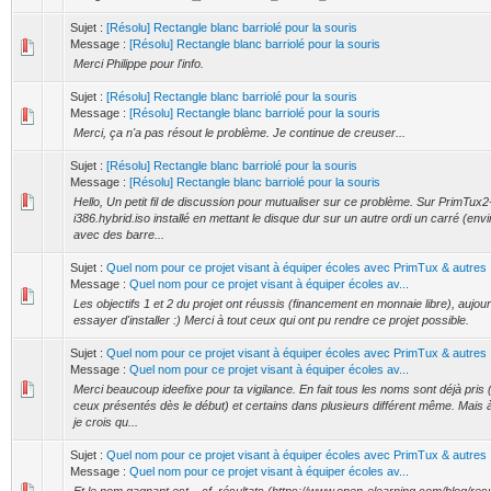
Sujet :
[Résolu] Rectangle blanc barriolé pour la souris
Message :
[Résolu] Rectangle blanc barriolé pour la souris
Merci Philippe pour l'info.
Sujet :
[Résolu] Rectangle blanc barriolé pour la souris
Message :
[Résolu] Rectangle blanc barriolé pour la souris
Merci, ça n'a pas résout le problème. Je continue de creuser...
Sujet :
[Résolu] Rectangle blanc barriolé pour la souris
Message :
[Résolu] Rectangle blanc barriolé pour la souris
Hello, Un petit fil de discussion pour mutualiser sur ce problème. Sur PrimTux
i386.hybrid.iso installé en mettant le disque dur sur un autre ordi un carré (en
avec des barre...
Sujet :
Quel nom pour ce projet visant à équiper écoles avec PrimTux & autres
Message :
Quel nom pour ce projet visant à équiper écoles av...
Les objectifs 1 et 2 du projet ont réussis (financement en monnaie libre), aujour
essayer d'installer :) Merci à tout ceux qui ont pu rendre ce projet possible.
Sujet :
Quel nom pour ce projet visant à équiper écoles avec PrimTux & autres
Message :
Quel nom pour ce projet visant à équiper écoles av...
Merci beaucoup ideefixe pour ta vigilance. En fait tous les noms sont déjà pris
ceux présentés dès le début) et certains dans plusieurs différent même. Mais à
je crois qu...
Sujet :
Quel nom pour ce projet visant à équiper écoles avec PrimTux & autres
Message :
Quel nom pour ce projet visant à équiper écoles av...