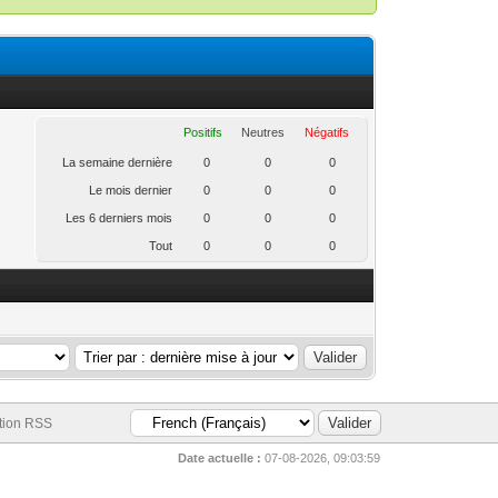
Positifs
Neutres
Négatifs
La semaine dernière
0
0
0
Le mois dernier
0
0
0
Les 6 derniers mois
0
0
0
Tout
0
0
0
.
tion RSS
Date actuelle :
07-08-2026, 09:03:59