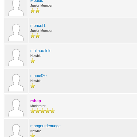
Mouluc
Junior Member
moricef1
Junior Member
malinuxTele
Newbie
maou420
Newbie
mhep
Moderator
mangeurdenuage
Newbie