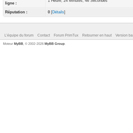
1 Heure, 24 Minutes, 46 Secondes
ligne :
Réputation :
0
[
Détails
]
L’équipe du forum
Contact
Forum PrimTux
Retourner en haut
Version ba
Moteur
MyBB
, © 2002-2026
MyBB Group
.