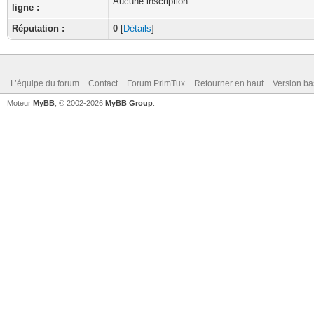
Aucune inscription
ligne :
Réputation :
0
[
Détails
]
L’équipe du forum
Contact
Forum PrimTux
Retourner en haut
Version ba
Moteur
MyBB
, © 2002-2026
MyBB Group
.