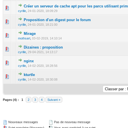
Créer un serveur de cache apt pour les parcs utilisant pri
0 Votes - 0 sur 5 en moyenne
1
2
3
4
5
cyrille
,
24-01-2020, 18:09:29
Proposition d'un digest pour le forum
0 Votes - 0 sur 5 en moyenne
1
2
3
4
5
cyrille
,
24-01-2020, 18:21:00
Mirage
0 Votes - 0 sur 5 en moyenne
1
2
3
4
5
mothsart
,
03-02-2019, 14:10:14
Dizaines : proposition
0 Votes - 0 sur 5 en moyenne
1
2
3
4
5
cyrille
,
29-04-2021, 14:13:17
nginx
0 Votes - 0 sur 5 en moyenne
1
2
3
4
5
cyrille
,
14-02-2020, 18:28:56
kturtle
0 Votes - 0 sur 5 en moyenne
1
2
3
4
5
cyrille
,
14-02-2020, 18:30:08
Pages (4) :
1
2
3
4
Suivant »
Nouveaux messages
Pas de nouveau message
Sujet populaire (Nouveau)
Vous avez participé à ce sujet