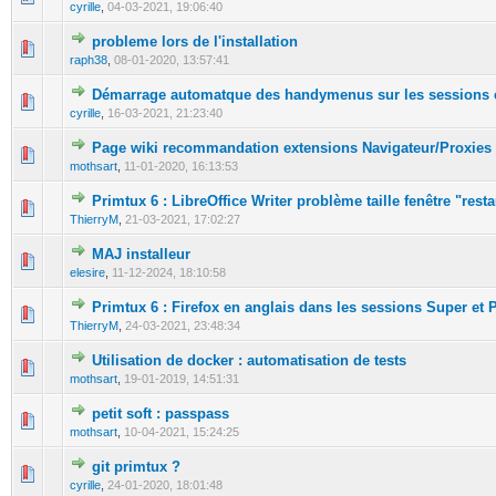
cyrille
,
04-03-2021, 19:06:40
probleme lors de l'installation
0 Votes - 0 sur 5 en moyenne
1
2
3
4
5
raph38
,
08-01-2020, 13:57:41
Démarrage automatque des handymenus sur les sessions 
0 Votes - 0 sur 5 en moyenne
1
2
3
4
5
cyrille
,
16-03-2021, 21:23:40
Page wiki recommandation extensions Navigateur/Proxies
0 Votes - 0 sur 5 en moyenne
1
2
3
4
5
mothsart
,
11-01-2020, 16:13:53
Primtux 6 : LibreOffice Writer problème taille fenêtre "rest
0 Votes - 0 sur 5 en moyenne
1
2
3
4
5
ThierryM
,
21-03-2021, 17:02:27
MAJ installeur
0 Votes - 0 sur 5 en moyenne
1
2
3
4
5
elesire
,
11-12-2024, 18:10:58
Primtux 6 : Firefox en anglais dans les sessions Super et 
0 Votes - 0 sur 5 en moyenne
1
2
3
4
5
ThierryM
,
24-03-2021, 23:48:34
Utilisation de docker : automatisation de tests
0 Votes - 0 sur 5 en moyenne
1
2
3
4
5
mothsart
,
19-01-2019, 14:51:31
petit soft : passpass
0 Votes - 0 sur 5 en moyenne
1
2
3
4
5
mothsart
,
10-04-2021, 15:24:25
git primtux ?
0 Votes - 0 sur 5 en moyenne
1
2
3
4
5
cyrille
,
24-01-2020, 18:01:48