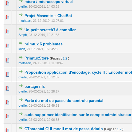
micro / microscope virtuel
0 Votes - 0 sur 5 en moyenne
1
2
3
4
5
cyrille
,
10-02-2021, 14:03:28
Projet Mascotte + ChatBot
0 Votes - 0 sur 5 en moyenne
1
2
3
4
5
mothsart
,
21-12-2019, 13:07:01
Un petit scratch3 à compiler
0 Votes - 0 sur 5 en moyenne
1
2
3
4
5
Steph
,
23-12-2019, 12:21:38
primtux 6 problemes
0 Votes - 0 sur 5 en moyenne
1
2
3
4
5
lolob
,
24-02-2021, 15:54:23
PrimtuxStore
(Pages :
1
2
)
0 Votes - 0 sur 5 en moyenne
1
2
3
4
5
mothsart
,
24-12-2019, 11:20:42
Proposition application d'encodage, cycle II : Encoder mo
0 Votes - 0 sur 5 en moyenne
1
2
3
4
5
cyrille
,
28-02-2021, 15:12:37
partage nfs
0 Votes - 0 sur 5 en moyenne
1
2
3
4
5
cyrille
,
28-02-2021, 15:28:17
Perte du mot de passe du controle parental
0 Votes - 0 sur 5 en moyenne
1
2
3
4
5
cyrille
,
01-03-2021, 21:49:51
sudo supprimer identifcation sur le compte administrateur
0 Votes - 0 sur 5 en moyenne
1
2
3
4
5
cyrille
,
02-03-2021, 22:06:53
CTparental GUI modif mot de passe Admin
(Pages :
1
2
)
0 Votes - 0 sur 5 en moyenne
1
2
3
4
5