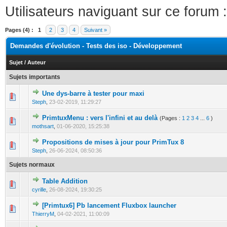
Utilisateurs naviguant sur ce forum :
Pages (4) :
1
2
3
4
Suivant »
Demandes d'évolution - Tests des iso - Développement
Sujet
/
Auteur
Sujets importants
Une dys-barre à tester pour maxi
0 Votes - 0 sur 5 en moyenne
1
2
3
4
5
Steph
,
23-02-2019, 11:29:27
PrimtuxMenu : vers l'infini et au delà
(Pages :
1
2
3
4
...
6
)
0 Votes - 0 sur 5 en moyenne
1
2
3
4
5
mothsart
,
01-06-2020, 15:25:38
Propositions de mises à jour pour PrimTux 8
0 Votes - 0 sur 5 en moyenne
1
2
3
4
5
Steph
,
26-06-2024, 08:50:36
Sujets normaux
Table Addition
0 Votes - 0 sur 5 en moyenne
1
2
3
4
5
cyrille
,
26-08-2024, 19:30:25
[Primtux6] Pb lancement Fluxbox launcher
0 Votes - 0 sur 5 en moyenne
1
2
3
4
5
ThierryM
,
04-02-2021, 11:00:09