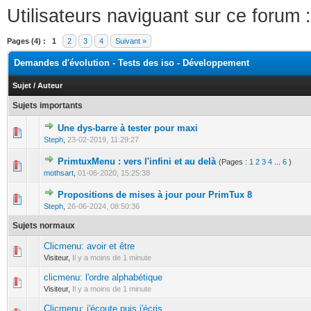
Utilisateurs naviguant sur ce forum :
Pages (4) :
1
2
3
4
Suivant »
Demandes d'évolution - Tests des iso - Développement
Sujet
/
Auteur
Sujets importants
Une dys-barre à tester pour maxi
0 Votes - 0 sur 5 en moyenne
1
2
3
4
5
Steph
,
23-02-2019, 11:29:27
PrimtuxMenu : vers l'infini et au delà
(Pages :
1
2
3
4
...
6
)
0 Votes - 0 sur 5 en moyenne
1
2
3
4
5
mothsart
,
01-06-2020, 15:25:38
Propositions de mises à jour pour PrimTux 8
0 Votes - 0 sur 5 en moyenne
1
2
3
4
5
Steph
,
26-06-2024, 08:50:36
Sujets normaux
Clicmenu: avoir et être
0 Votes - 0 sur 5 en moyenne
1
2
3
4
5
Visiteur,
Il y a moins de 1 minute
clicmenu: l'ordre alphabétique
0 Votes - 0 sur 5 en moyenne
1
2
3
4
5
Visiteur,
Il y a moins de 1 minute
Clicmenu: j'écoute puis j'écris