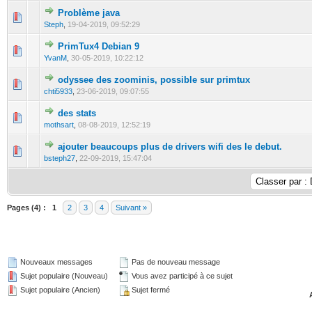
Problème java
0 Votes - 0 sur 5 en moyenne
1
2
3
4
5
Steph
,
19-04-2019, 09:52:29
PrimTux4 Debian 9
0 Votes - 0 sur 5 en moyenne
1
2
3
4
5
YvanM
,
30-05-2019, 10:22:12
odyssee des zoominis, possible sur primtux
0 Votes - 0 sur 5 en moyenne
1
2
3
4
5
chti5933
,
23-06-2019, 09:07:55
des stats
0 Votes - 0 sur 5 en moyenne
1
2
3
4
5
mothsart
,
08-08-2019, 12:52:19
ajouter beaucoups plus de drivers wifi des le debut.
0 Votes - 0 sur 5 en moyenne
1
2
3
4
5
bsteph27
,
22-09-2019, 15:47:04
Pages (4) :
1
2
3
4
Suivant »
Nouveaux messages
Pas de nouveau message
Sujet populaire (Nouveau)
Vous avez participé à ce sujet
Sujet populaire (Ancien)
Sujet fermé