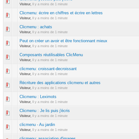
0 Votes - 0 sur 5 en moyenne
1
2
3
4
5
Visiteur,
Il y a moins de 1 minute
Clicmenu: écrire en chiffres et écrire en lettres
0 Votes - 0 sur 5 en moyenne
1
2
3
4
5
Visiteur,
Il y a moins de 1 minute
Clicmenu : achats
0 Votes - 0 sur 5 en moyenne
1
2
3
4
5
Visiteur,
Il y a moins de 1 minute
Peut on créer un avoir et être fonctionnant mieux
0 Votes - 0 sur 5 en moyenne
1
2
3
4
5
Visiteur,
Il y a moins de 1 minute
Composants réutilisables ClicMenu
0 Votes - 0 sur 5 en moyenne
1
2
3
4
5
Visiteur,
Il y a moins de 1 minute
clicmenu: croissant-decroissant
0 Votes - 0 sur 5 en moyenne
1
2
3
4
5
Visiteur,
Il y a moins de 1 minute
Récriture des applications clicmenu et autres
0 Votes - 0 sur 5 en moyenne
1
2
3
4
5
Visiteur,
Il y a moins de 1 minute
Clicmenu : Leximots
0 Votes - 0 sur 5 en moyenne
1
2
3
4
5
Visiteur,
Il y a moins de 1 minute
Clicmenu : Je lis puis j'écris
0 Votes - 0 sur 5 en moyenne
1
2
3
4
5
Visiteur,
Il y a moins de 1 minute
clicmenu - Au jardin
0 Votes - 0 sur 5 en moyenne
1
2
3
4
5
Visiteur,
Il y a moins de 1 minute
clicmenu: association d'images