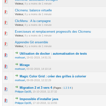
0 Votes - 0 sur 5 en moyenne
1
2
3
4
5
Visiteur,
Il y a moins de 1 minute
Clicmenu: balance virtuelle
0 Votes - 0 sur 5 en moyenne
1
2
3
4
5
Visiteur,
Il y a moins de 1 minute
ClicMenu : A la campagne
0 Votes - 0 sur 5 en moyenne
1
2
3
4
5
Visiteur,
Il y a moins de 1 minute
Exerciseurs et remplacement progressifs des Clicmenu
0 Votes - 0 sur 5 en moyenne
1
2
3
4
5
Visiteur,
Il y a moins de 1 minute
Apprendre Git ensemble
0 Votes - 0 sur 5 en moyenne
1
2
3
4
5
Visiteur,
Il y a moins de 1 minute
Utilisation de docker : automatisation de tests
0 Votes - 0 sur 5 en moyenne
1
2
3
4
5
mothsart
,
19-01-2019, 14:51:31
Mirage
0 Votes - 0 sur 5 en moyenne
1
2
3
4
5
mothsart
,
03-02-2019, 14:10:14
Magic Color Grid : créer des grilles à colorier
0 Votes - 0 sur 5 en moyenne
1
2
3
4
5
mothsart
,
09-09-2018, 12:22:29
Migration 2 et 3 vers 4
(Pages :
1
2
3
4
)
0 Votes - 0 sur 5 en moyenne
1
2
3
4
5
Philippe Dpt35
,
15-10-2018, 11:37:32
Impossible d'installer java
0 Votes - 0 sur 5 en moyenne
1
2
3
4
5
Philippe Dpt35
,
17-10-2018, 11:13:55